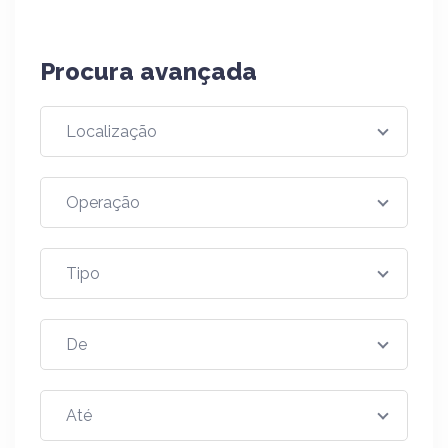
WhatsApp
Procura avançada
Fernandinho
(54) 3381-1115
WhatsApp
Paulo Ernani
(54) 3381-2676
WhatsApp
Luiz
(54) 3381-5219
WhatsApp