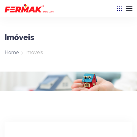
Imóveis
Allan
Home
Imóveis
(54) 3381-2507
WhatsApp
Lucas
(54) 99705-2456
WhatsApp
Douglas
(54) 3381-2676